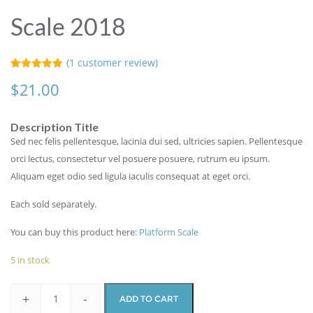
Scale 2018
(
1
customer review)
Rated
1
5.00
$
21.00
out of 5
based on
customer
rating
Description Title
Sed nec felis pellentesque, lacinia dui sed, ultricies sapien. Pellentesque
orci lectus, consectetur vel posuere posuere, rutrum eu ipsum.
Aliquam eget odio sed ligula iaculis consequat at eget orci.
Each sold separately.
You can buy this product here:
Platform Scale
5 in stock
+
-
ADD TO CART