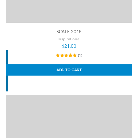
SCALE 2018
Inspirational
$
21.00
(1)
Rated
5.00
out of 5
ADD TO CART