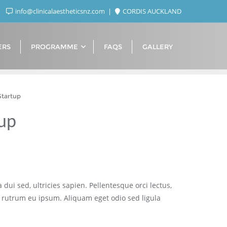
info@clinicalaestheticsnz.com
CORDIS AUCKLAND
ERS
PROGRAMME
FAQS
GALLERY
tartup
up
 dui sed, ultricies sapien. Pellentesque orci lectus,
 rutrum eu ipsum. Aliquam eget odio sed ligula