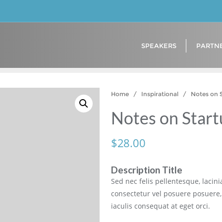
SPEAKERS
PARTN
Home
/
Inspirational
/ Notes on S
Notes on Start
$
28.00
Description Title
Sed nec felis pellentesque, lacinia
consectetur vel posuere posuere,
iaculis consequat at eget orci.